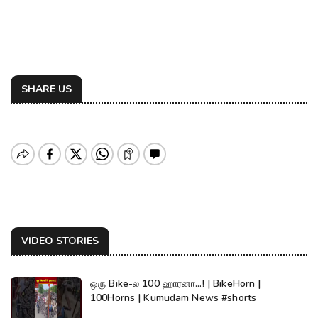
SHARE US
VIDEO STORIES
ஒரு Bike-ல 100 ஹாரனா...! | BikeHorn |
100Horns | Kumudam News #shorts