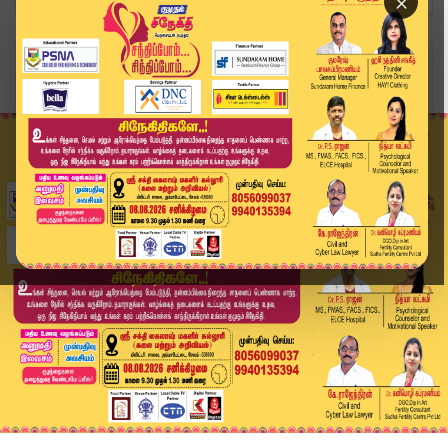
×
Home
வீடியோ ஸ்டோரி
7 மணி நேரம் நீடித்த Power Cut... CM Vijay வீட்ட...