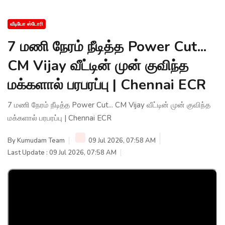
வீடியோ ஸ்டோரி
7 மணி நேரம் நீடித்த Power Cut...
CM Vijay வீட்டின் முன் குவிந்த
மக்களால் பரபரப்பு | Chennai ECR
7 மணி நேரம் நீடித்த Power Cut... CM Vijay வீட்டின் முன் குவிந்த
மக்களால் பரபரப்பு | Chennai ECR
By
Kumudam Team
09 Jul 2026, 07:58 AM
Last Update : 09 Jul 2026, 07:58 AM