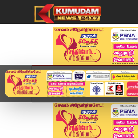
முகப்பு
விளையாட்டு
அண்மை
தமிழ்நாட
Home
வீடியோ ஸ்டோரி
மிட்டாய் கடையில் நடந்த கொ