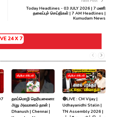
Next Post
Today Headlines - 03 JULY 2026 | 7 மணி
தலைப்புச் செய்திகள் | 7 AM Headlines |
Kumudam News
IVE 24 X 7
க
வீடியோ ஸ்டோரி
வீடியோ ஸ்டோரி
V
ப
N
07
தாய்மொழி தெரியலைனா
🔴LIVE : CM Vijay |
R
அது அவமானம் தான் |
Udhayanidhi Stalin |
K
Dhanush | Chennai |
TN Assembly 2026 |