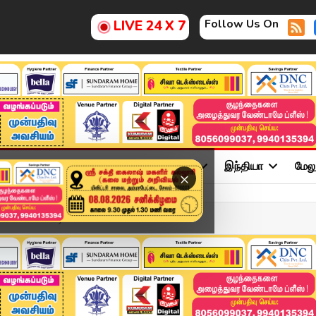
Follow Us On
LIVE 24 X 7
ு
சினிமா
அரசியல்
விளையாட்டு
இந்தியா
மேல
×
ள்ளை.. சிசிடிவி காட்சி...