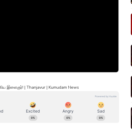
சிக்கிய இளைஞர்! | Thanjavur | Kumudam News