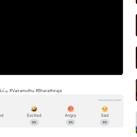
் பேட்டி #Vairamuthu #Bharathiraja