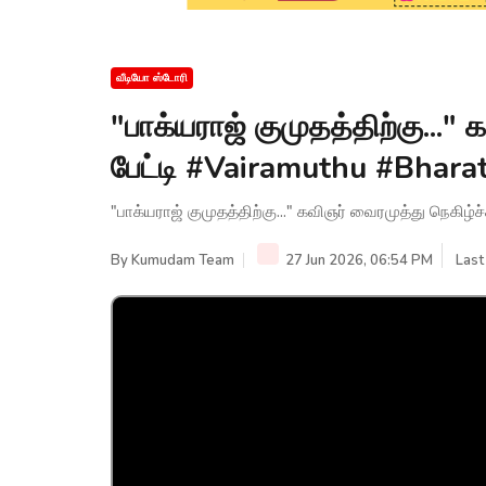
வீடியோ ஸ்டோரி
"பாக்யராஜ் குமுதத்திற்கு..." 
பேட்டி #Vairamuthu #Bharat
"பாக்யராஜ் குமுதத்திற்கு..." கவிஞர் வைரமுத்து நெகிழ்ச
By
Kumudam Team
27 Jun 2026, 06:54 PM
Last