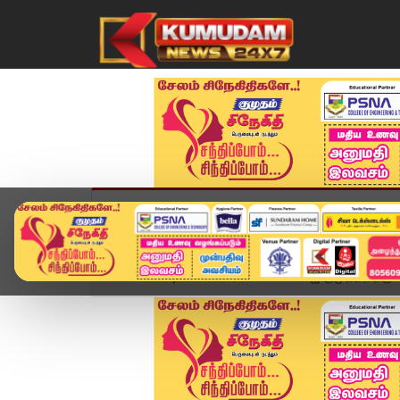
முகப்பு
விளையாட்டு
அண்மை
தமிழ்நாட
Home
வீடியோ ஸ்டோரி
"பாக்யராஜ் குமுதத்திற்கு..