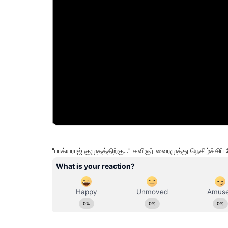
"பாக்யராஜ் குமுதத்திற்கு..." கவிஞர் வைரமுத்து நெகிழ்ச்சிப