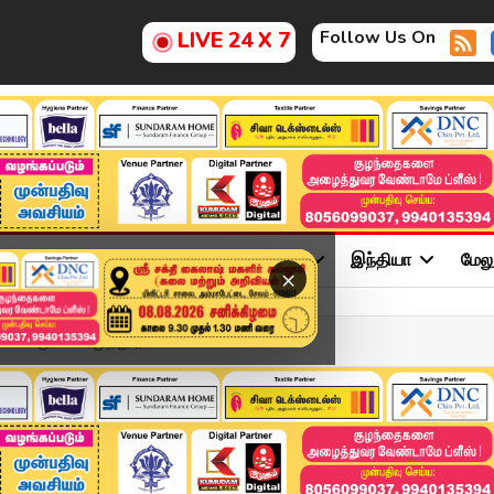
Follow Us On
LIVE 24 X 7
ு
சினிமா
அரசியல்
விளையாட்டு
இந்தியா
மேல
×
." கவிஞர் வைரமுத்து ந...