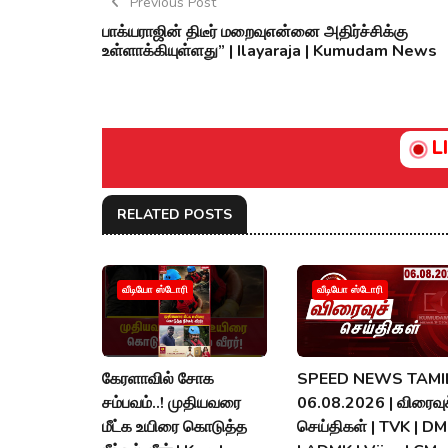
Previous Post
பாக்யராஜின் திடீர் மறைவுஎன்னை அதிர்ச்சிக்கு
உள்ளாக்கியுள்ளது” | Ilayaraja | Kumudam News
L
RELATED POSTS
வீடியோ ஸ்டோரி
வீடியோ ஸ்டோரி
கேரளாவில் சோக
SPEED NEWS TAMIL
சம்பவம்..! முதியவரை
06.08.2026 | விரைவுச
மீட்க உயிரை கொடுத்த
செய்திகள் | TVK | D