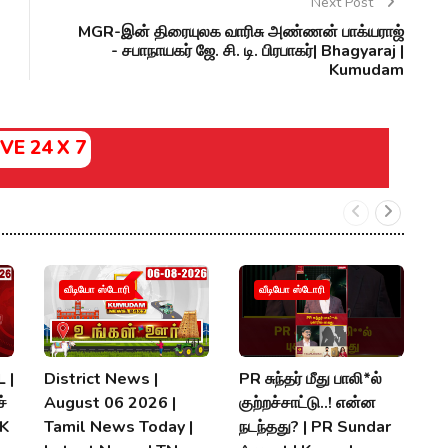
Next Post
MGR-இன் திரையுலக வாரிசு அண்ணன் பாக்யராஜ்
- சபாநாயகர் ஜே. சி. டி. பிரபாகர்| Bhagyaraj |
Kumudam
IVE 24 X 7
வீடியோ ஸ்டோரி
வீடியோ ஸ்டோரி
 |
District News |
PR சுந்தர் மீது பாலி*ல்
நி
்
August 06 2026 |
குற்றச்சாட்டு..! என்ன
த
MK
Tamil News Today |
நடந்தது? | PR Sundar
மு