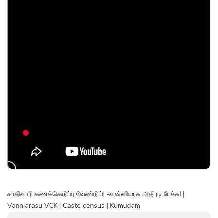
சாதிவாரி கணக்கெடுப்பு வேண்டும்! -வன்னியரசு அதிரடி பேச்சு! |
Vanniarasu VCK | Caste census | Kumudam