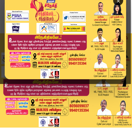
×
Home
வீடியோ ஸ்டோரி
சாதிவாரி கணக்கெடுப்பு வேண்டும்! -வன்னியரசு அதிர...