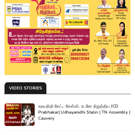
VIDEO STORIES
உதயநிதி கேட்ட கேள்வி.. உடனே நிறுத்திய JCD
Prabhakar| Udhayanidhi Stalin | TN Assembly |
Cauvery