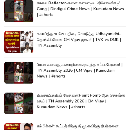
சாலை Reflector-களை களவாடிய 'தில்லாலங்கடி'
Gang | Dindigul Crime News | Kumudam News
| #shorts
கலாய்த்த உடனே பதிலடி கொடுத்த Udhayanidhi..
தொங்கிப்போன CM Vijay முகம்! | TVK vs DMK |
TN Assembly
பிரபல கலைஞர்களைநினைவுகூர்ந்த சட்டப்பேரவை! |
TN Assembly 2026 | CM Vijay | Kumudam
News | #shorts
விவசாயிகளின் வேதனைPoint Point-ஆக சொன்ன
உதய் | TN Assembly 2026 | CM Vijay |
Kumudam News | #shorts
எம்.பிக்கள் கூட்டத்திற்கு தி.மு.கவிற்கு நிபந்தனை..