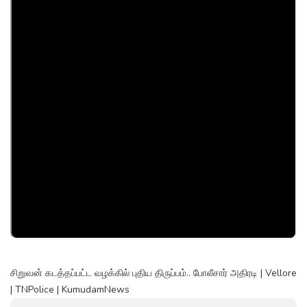
சிறுவன் கடத்தப்பட்ட வழக்கில் புதிய திருப்பம்.. போலீசார் அதிரடி | Vellore
| TNPolice | KumudamNews