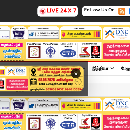
Follow Us On
LIVE 24 X 7
ு
சினிமா
அரசியல்
விளையாட்டு
இந்தியா
மேல
×
ாக்கிய இந்தியா..! பல்ட...