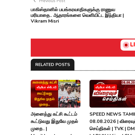
Previous Post
பாகிஸ்தானில் பயங்கரவாதிகளுக்கு ராணுவ
மரியாதை.. ஆதாரங்களை வெளியிட்ட இந்தியா |
Vikram Misri
L
RELATED POSTS
வீடியோ ஸ்டோரி
வீடியோ ஸ்டோரி
அனைத்து கட்சி கூட்டம்
SPEED NEWS TAMIL
கூட்டுவது இதுவே முதல்
08.08.2026 | விரைவுச
முறை.. |
செய்திகள் | TVK | D