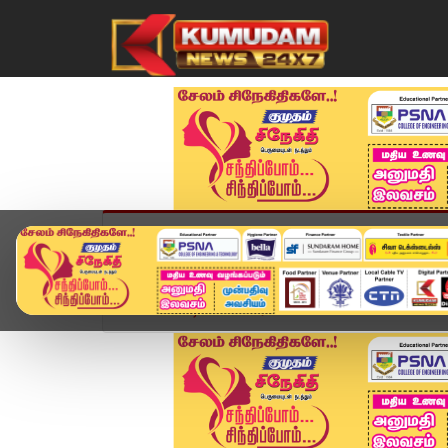
முகப்பு
விளையாட்டு
அண்மை
தமிழ்நாட
Home
வீடியோ ஸ்டோரி
India Pakistan War: பஸ்பம