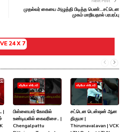
Next Post
முதல்வர் கையை அழுத்தி பிடித்த பெண்...சட்டென
முகம் மாறியதால் பரபரப்பு
IVE 24 X 7
வீடியோ ஸ்டோரி
வீடியோ ஸ்டோரி
 |
பிள்ளையார் கோவில்
சட்டென டென்ஷன் ஆன
த.
்
உண்டியலில் கைவரிசை.. |
திருமா |
இர
MK
Chengalpattu
Thirumavalavan | VCK
T