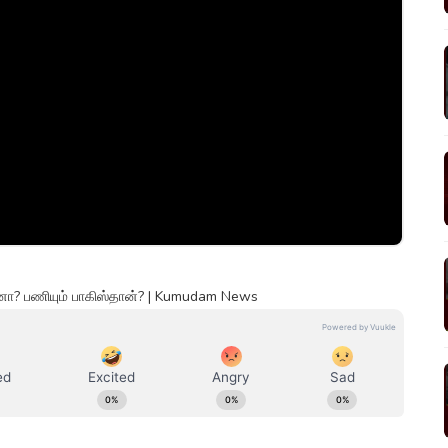
 சீனா? பணியும் பாகிஸ்தான்? | Kumudam News