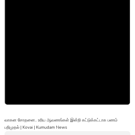
வாகன சோதனை.. உரிய ஆவணங்கள் இன்றி கட்டுக்கட்டாக பணம்
பறிமுதல் | Kovai | Kumudam News