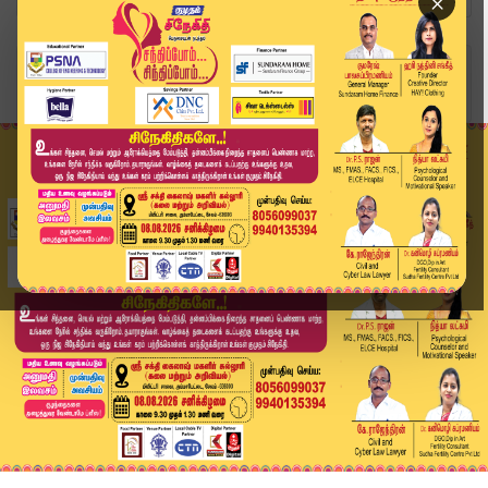
×
Home
வீடியோ ஸ்டோரி
வாகன சோதனை.. உரிய ஆவணங்கள் இன்றி கட்டுக்கட்டாக ...