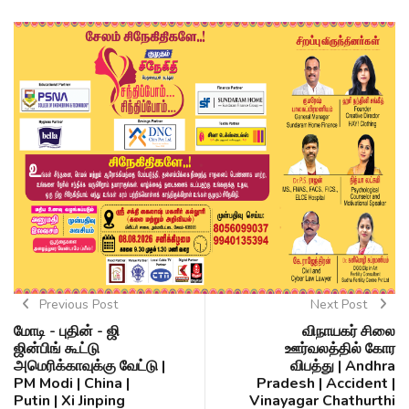
Previous Post
Next Post
மோடி - புதின் - ஜி
விநாயகர் சிலை
ஜின்பிங் கூட்டு
ஊர்வலத்தில் கோர
அமெரிக்காவுக்கு வேட்டு |
விபத்து | Andhra
PM Modi | China |
Pradesh | Accident |
Putin | Xi Jinping
Vinayagar Chathurthi