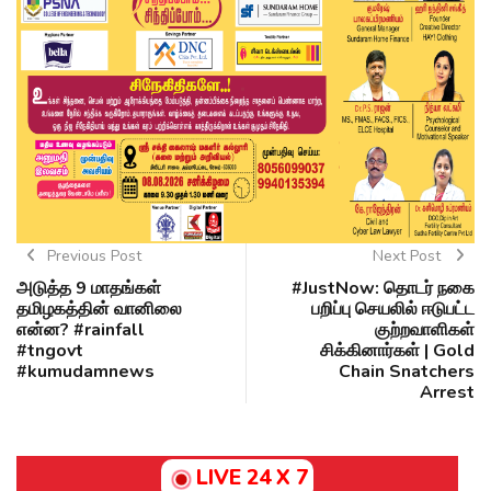
Previous Post
Next Post
அடுத்த 9 மாதங்கள்
#JustNow: தொடர் நகை
தமிழகத்தின் வானிலை
பறிப்பு செயலில் ஈடுபட்ட
என்ன? #rainfall
குற்றவாளிகள்
#tngovt
சிக்கினார்கள் | Gold
#kumudamnews
Chain Snatchers
Arrest
LIVE 24 X 7