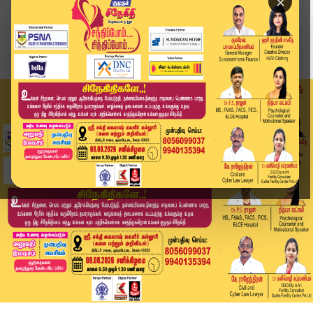
×
Home
வீடியோ ஸ்டோரி
கள் இறக்கினால் கள்ளச்சாராயம் வழக்கு.? #tnassemb...