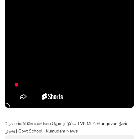
அரசு பள்ளியிலே கல்வியை தொடரட்டும்... TVK MLA Elangovan திடீர்
முடிவு | Govt School | Kumudam News