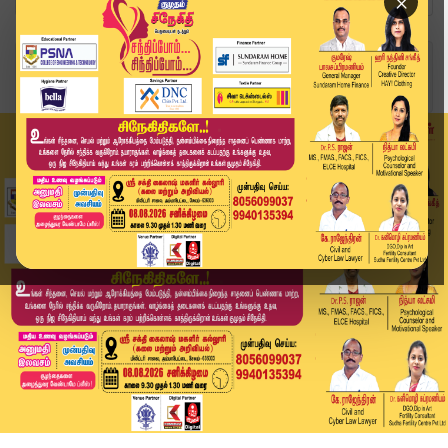
×
Home
வீடியோ ஸ்டோரி
அரசு பள்ளியிலே கல்வியை தொடரட்டும்... TVK MLA El...