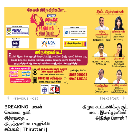
Previous Post
Next Post
BREAKING : மகன்
திமுக கூட்டணிக்கு குட்
கொலை, தாய்
பை... இ.கம்யூனிஸ்ட்
சித்ரவதை...
அடுத்த ப்ளான் ?
திருத்தணியை உலுக்கிய
சம்பவம் | Thiruttani |