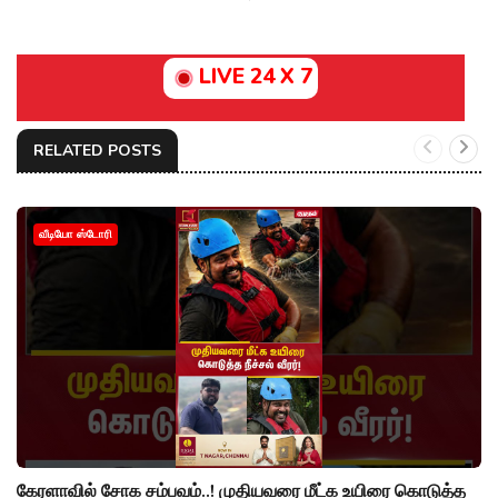
LIVE 24 X 7
RELATED POSTS
வீடியோ ஸ்டோரி
கேரளாவில் சோக சம்பவம்..! முதியவரை மீட்க உயிரை கொடுத்த