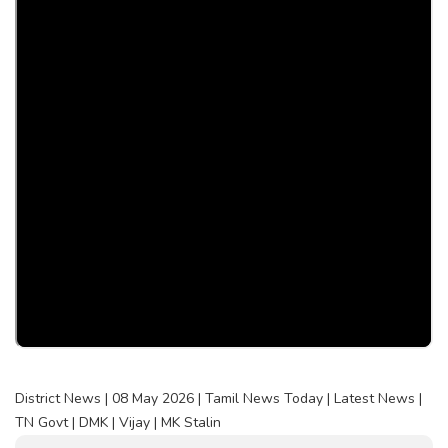
District News | 08 May 2026 | Tamil News Today | Latest News |
TN Govt | DMK | Vijay | MK Stalin