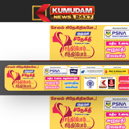
முகப்பு
விளையாட்டு
அண்மை
தமிழ்நாட
Home
வீடியோ ஸ்டோரி
வைகை தூர்வாரும் பணி... ஆ