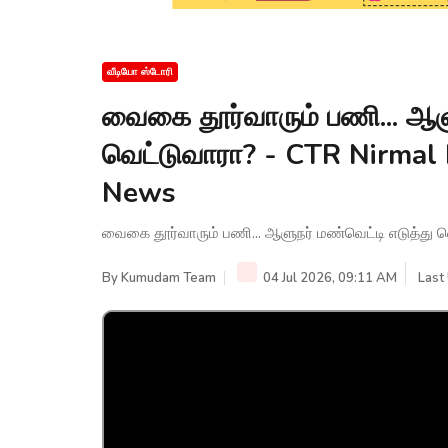
வீடியோ ஸ்டோரி
வைகை தூர்வாரும் பணி... ஆளு
வெட்டுவாரா? - CTR Nirma
News
வைகை தூர்வாரும் பணி... ஆளுநர் மண்வெட்டி எடுத்து
By
Kumudam Team
04 Jul 2026, 09:11 AM
Last