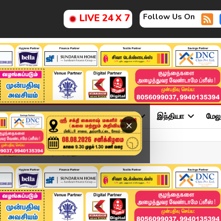
Follow Us On
LIVE 24 X 7
ு
சினிமா
அரசியல்
விளையாட்டு
இந்தியா
மேல
×
ளுநர் மண்வெட்டி எடுத்து...