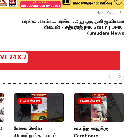
Next Post
படிங்க... படிங்க... படிங்க... அது ஒரு தனி ஜாலியான
விஷயம்! - சத்யராஜ் |MK Stalin | DMK |
Kumudam News
IVE 24 X 7
ம
வீடியோ ஸ்டோரி
வீடியோ ஸ்டோரி
த
உ
ப
!
வேலை செய்ய
உடைந்த காலுக்கு
M
விடமாட்றாங்க..! பாடம்
Cardboard
K