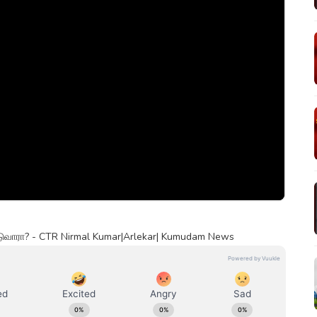
்டுவாரா? - CTR Nirmal Kumar|Arlekar| Kumudam News