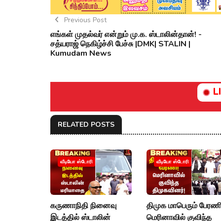
Previous Post
எங்கள் முதல்வர் என்றும் மு.க. ஸ்டாலின்தான்! -
சத்யராஜ் நெகிழ்ச்சி பேச்சு |DMK| STALIN |
Kumudam News
L
RELATED POSTS
வீடியோ ஸ்டோரி
வீடியோ ஸ்டோரி
கருணாநிதி நினைவு
திமுக மாபெரும் பேரணி
இடத்தில் ஸ்டாலின்
மெரினாவில் குவிந்த