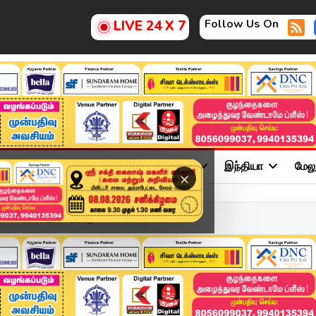
Follow Us On
LIVE 24 X 7
ு
சினிமா
அரசியல்
விளையாட்டு
இந்தியா
மேல
×
dlines | இன்றைய முக்கிய ...