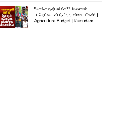
"வாக்குறுதி எங்கே?" வேளாண்
பட்ஜெட்டை விமர்சித்த விவசாயிகள்! |
Agriculture Budget | Kumudam
News