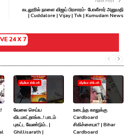
Next Post
கடலூரில் நாளை விஜய் பிரசாரம்- போலீசார் அனுமதி
| Cuddalore | Vijay | Tvk | Kumudam News
IVE 24 X 7
ம
வீடியோ ஸ்டோரி
வீடியோ ஸ்டோரி
த
உ
ப
!
வேலை செய்ய
உடைந்த காலுக்கு
M
விடமாட்றாங்க..! பாடம்
Cardboard
K
புகட்ட வேண்டும்.. |
சிகிச்சையா? | Bihar
al
Ghillisarath |
Cardboard
A