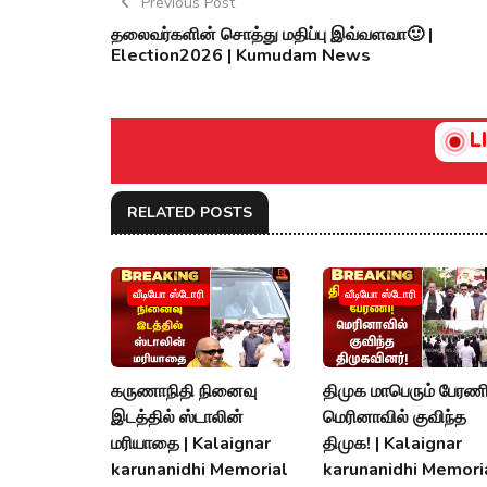
Previous Post
தலைவர்களின் சொத்து மதிப்பு இவ்வளவா🙂 |
Election2026 | Kumudam News
L
RELATED POSTS
வீடியோ ஸ்டோரி
வீடியோ ஸ்டோரி
கருணாநிதி நினைவு
திமுக மாபெரும் பேரணி
இடத்தில் ஸ்டாலின்
மெரினாவில் குவிந்த
மரியாதை | Kalaignar
திமுக! | Kalaignar
karunanidhi Memorial
karunanidhi Memori