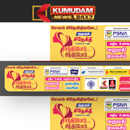
முகப்பு
விளையாட்டு
அண்மை
தமிழ்நாட
Home
வீடியோ ஸ்டோரி
🔴Live: காலை 10 மணி Hea