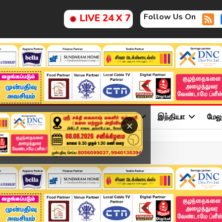
Follow Us On
LIVE 24 X 7
ு
சினிமா
அரசியல்
விளையாட்டு
இந்தியா
மேல
×
யில் தரிசனம்..! முதலமைச்...