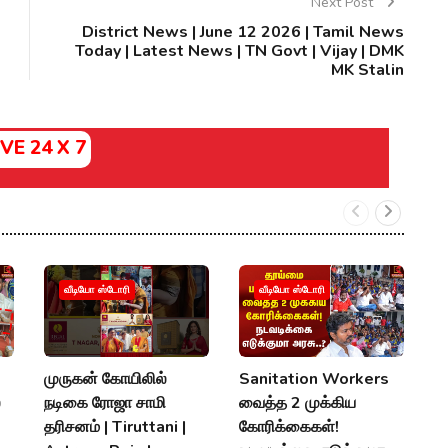
Next Post
District News | June 12 2026 | Tamil News
Today | Latest News | TN Govt | Vijay | DMK
MK Stalin
IVE 24 X 7
வீடியோ ஸ்டோரி
வீடியோ ஸ்டோரி
முருகன் கோயிலில்
Sanitation Workers
2
்
நடிகை ரோஜா சாமி
வைத்த 2 முக்கிய
தி
தரிசனம் | Tiruttani |
கோரிக்கைகள்!
த