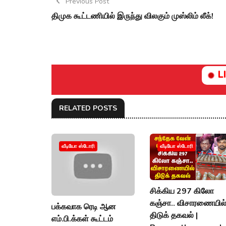
Previous Post
திமுக கூட்டணியில் இருந்து விலகும் முஸ்லிம் லீக்!
L
RELATED POSTS
வீடியோ ஸ்டோரி
வீடியோ ஸ்டோரி
சிக்கிய 297 கிலோ
கஞ்சா.. விசாரணையில
பக்கவாக ரெடி ஆன
திடுக் தகவல் |
எம்.பி.க்கள் கூட்டம்