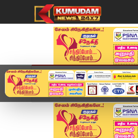
முகப்பு
விளையாட்டு
அண்மை
தமிழ்நாட
Home
வீடியோ ஸ்டோரி
BREAKING: மூகாம்பிகை கோ