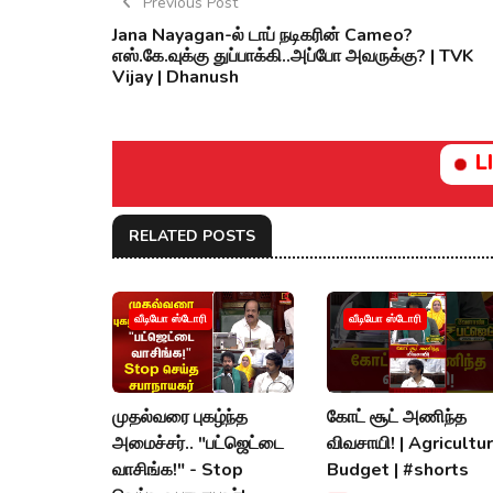
Previous Post
Jana Nayagan-ல் டாப் நடிகரின் Cameo?
எஸ்.கே.வுக்கு துப்பாக்கி..அப்போ அவருக்கு? | TVK
Vijay | Dhanush
L
RELATED POSTS
வீடியோ ஸ்டோரி
வீடியோ ஸ்டோரி
முதல்வரை புகழ்ந்த
கோட் சூட் அணிந்த
அமைச்சர்.. "பட்ஜெட்டை
விவசாயி! | Agricultu
வாசிங்க!" - Stop
Budget | #shorts