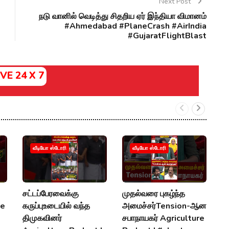
Next Post
நடு வானில் வெடித்து சிதறிய ஏர் இந்தியா விமானம்
#Ahmedabad #PlaneCrash #AirIndia
#GujaratFlightBlast
IVE 24 X 7
வீடியோ ஸ்டோரி
வீடியோ ஸ்டோரி
சட்டப்பேரவைக்கு
முதல்வரை புகழ்ந்த
எ
re
கருப்புஉடையில் வந்த
அமைச்சர்Tension-ஆன
பி
திமுகவினர்
சபாநாயகர் Agriculture
எல