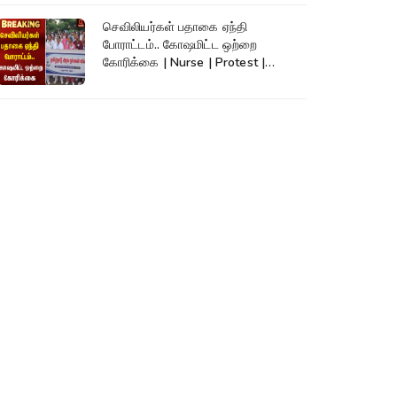
செவிலியர்கள் பதாகை ஏந்தி
போராட்டம்.. கோஷமிட்ட ஒற்றை
கோரிக்கை | Nurse | Protest |
Kumudam News