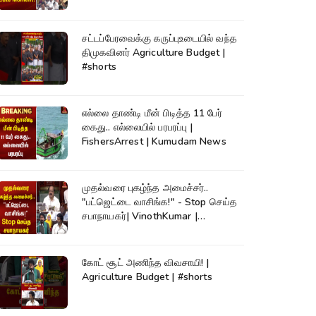
சட்டப்பேரவைக்கு கருப்புஉடையில் வந்த
திமுகவினர் Agriculture Budget |
#shorts
எல்லை தாண்டி மீன் பிடித்த 11 பேர்
கைது.. எல்லையில் பரபரப்பு |
FishersArrest | Kumudam News
முதல்வரை புகழ்ந்த அமைச்சர்..
"பட்ஜெட்டை வாசிங்க!" - Stop செய்த
சபாநாயகர்| VinothKumar |
Kumudam News
கோட் சூட் அணிந்த விவசாயி! |
Agriculture Budget | #shorts