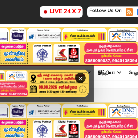
Follow Us On
LIVE 24 X 7
ு
சினிமா
அரசியல்
விளையாட்டு
இந்தியா
மேல
×
ம்.. பயணிகளை காப்பாற்ற வ...