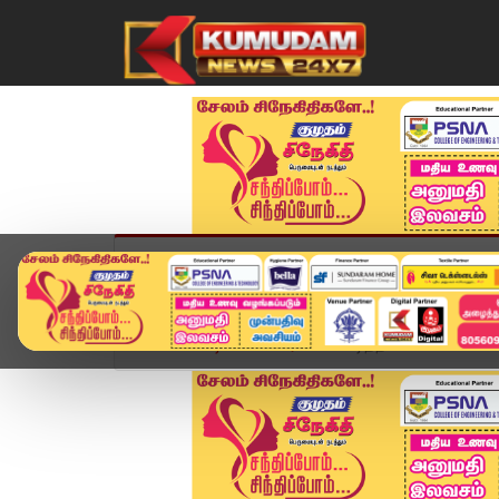
முகப்பு
விளையாட்டு
அண்மை
தமிழ்நாட
Home
வீடியோ ஸ்டோரி
வெடித்த Air India விமான