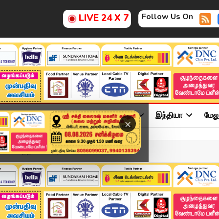
Follow Us On
LIVE 24 X 7
ு
சினிமா
அரசியல்
விளையாட்டு
இந்தியா
மேல
×
ின் மொத்த பயணம் | Metro U...