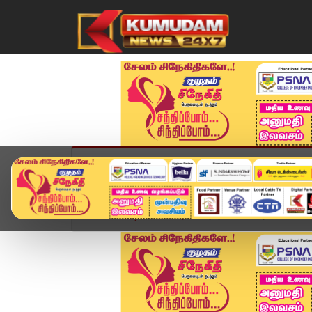
முகப்பு
விளையாட்டு
அண்மை
தமிழ்நாட
Home
வீடியோ ஸ்டோரி
ஏப்ரலில் மெட்ரோ பயணிகள