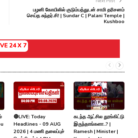
Next Post
பழனி கோயிலில் குடும்பத்துடன் சாமி தரிசனம்
செய்த சுந்தர்.சி! | Sundar C | Palani Temple |
Kushboo
IVE 24 X 7
வீடியோ ஸ்டோரி
வீடியோ ஸ்டோரி
்
🔴LIVE: Today
கடந்த ஆட்சில தூங்கிட்டு
க
bu
Headlines - 09 AUG
இருந்தாங்களா..? |
வ
2026 | 4 மணி தலைப்புச்
Ramesh | Minister |
வ