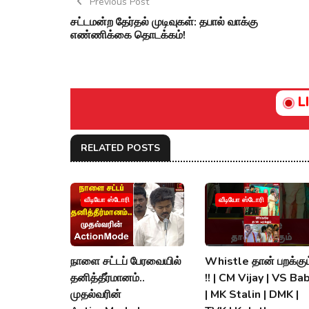
Previous Post
சட்டமன்ற தேர்தல் முடிவுகள்: தபால் வாக்கு
எண்ணிக்கை தொடக்கம்!
L
RELATED POSTS
வீடியோ ஸ்டோரி
வீடியோ ஸ்டோரி
நாளை சட்டப் பேரவையில்
Whistle தான் பறக்கும
தனித்தீர்மானம்..
!! | CM Vijay | VS Ba
முதல்வரின்
| MK Stalin | DMK |