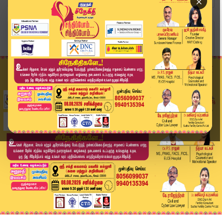
×
Home
வீடியோ ஸ்டோரி
தங்கம் வாங்க சீக்கிரமா போங்க..! சூப்பர் நியூஸ் ...