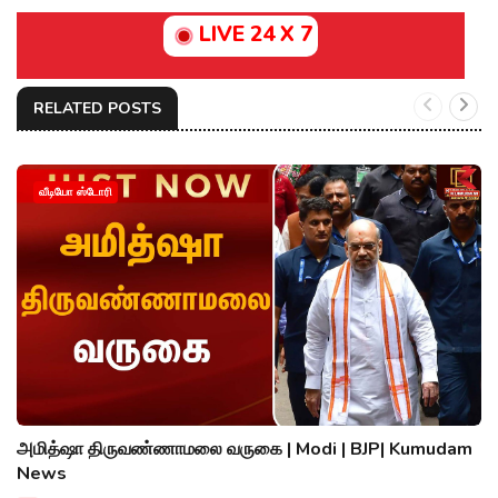
LIVE 24 X 7
RELATED POSTS
வீடியோ ஸ்டோரி
அமித்ஷா திருவண்ணாமலை வருகை | Modi | BJP| Kumudam
News