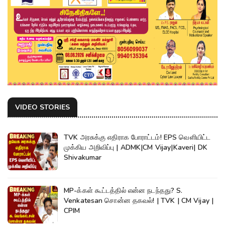
VIDEO STORIES
TVK அரசுக்கு எதிராக போராட்டம்! EPS வெளியிட்ட
முக்கிய அறிவிப்பு | ADMK|CM Vijay|Kaveri| DK
Shivakumar
MP-க்கள் கூட்டத்தில் என்ன நடந்தது? S.
Venkatesan சொன்ன தகவல்! | TVK | CM Vijay |
CPIM