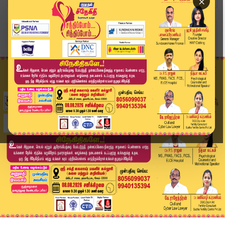
×
Home
வீடியோ ஸ்டோரி
திமுகவை தான் சொன்னார் விஜய்..! அதிமுகவை சொல்லல....