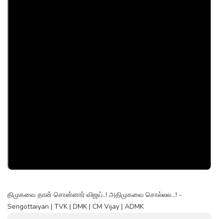
திமுகவை தான் சொன்னார் விஜய்..! அதிமுகவை சொல்லல...! -
Sengottaiyan | TVK | DMK | CM Vijay | ADMK