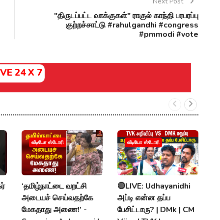
Next Post
"திருடப்பட்ட வாக்குகள்" ராகுல் காந்தி பரபரப்பு
குற்றச்சாட்டு #rahulgandhi #congress
#pmmodi #vote
IVE 24 X 7
வீடியோ ஸ்டோரி
வீடியோ ஸ்டோரி
ர்
‘தமிழ்நாட்டை வறட்சி
🔴LIVE: Udhayanidhi

அடையச் செய்வதற்கே
அப்டி என்ன தப்ப
க
மேகதாது அணை!’ -
பேசிட்டாரு? | DMk | CM
vs