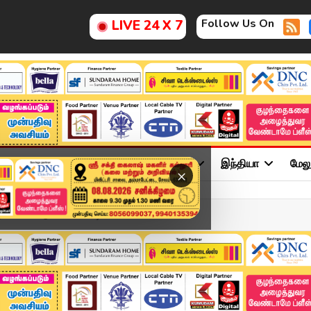
Follow Us On
LIVE 24 X 7
ு
சினிமா
அரசியல்
விளையாட்டு
இந்தியா
மேல
×
்க வேண்டும்" #tvk #vij...