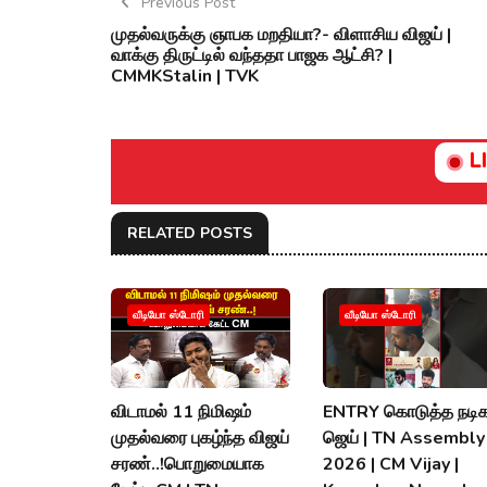
Previous Post
முதல்வருக்கு ஞாபக மறதியா?- விளாசிய விஜய் |
வாக்கு திருட்டில் வந்ததா பாஜக ஆட்சி? |
CMMKStalin | TVK
L
RELATED POSTS
வீடியோ ஸ்டோரி
வீடியோ ஸ்டோரி
விடாமல் 11 நிமிஷம்
ENTRY கொடுத்த நடிக
முதல்வரை புகழ்ந்த விஜய்
ஜெய் | TN Assembly
சரண்..!பொறுமையாக
2026 | CM Vijay |