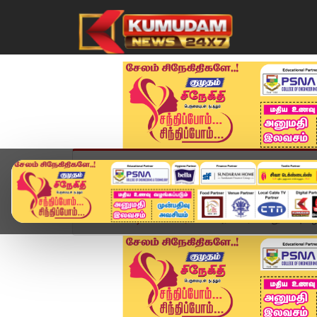
முகப்பு
விளையாட்டு
அண்மை
தமிழ்நாட
Home
வீடியோ ஸ்டோரி
"அரசே உரிய பாதுகாப்பு வழங