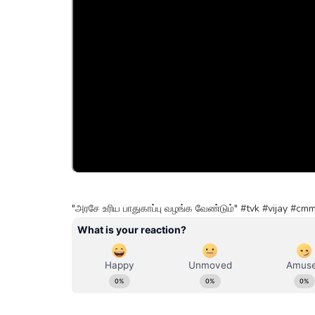
"அரசே உரிய பாதுகாப்பு வழங்க வேண்டும்" #tvk #vijay #cmm