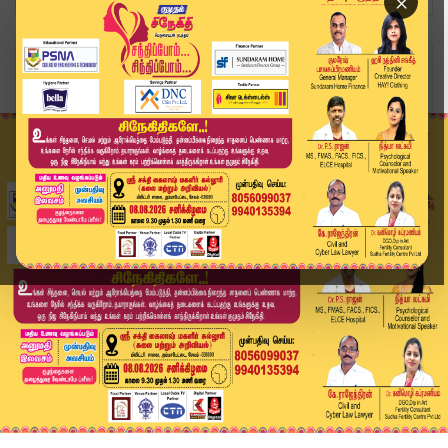
×
Home
வீடியோ ஸ்டோரி
யார் தப்பு பண்ணாலும் கேள்வி கேக்கணும்.. கட்சி ப...