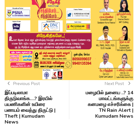
Previous Post
Next Post
இப்படிலாமா
மழையில் நனைய ..? 14
திருடுவாங்க....? இரயில்
மாவட்டங்களுக்கு
பயணிகளின் உயிரை
கனமழை எச்சரிக்கை |
பணயம் வைத்து திருட்டு |
TN Rain Alert |
Theft | Kumudam
Kumudam News
News