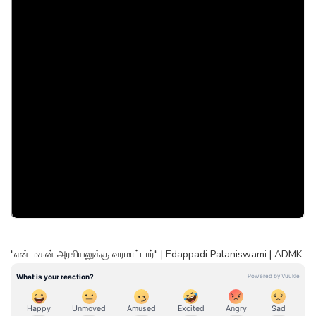
"என் மகன் அரசியலுக்கு வரமாட்டார்" | Edappadi Palaniswami | ADMK