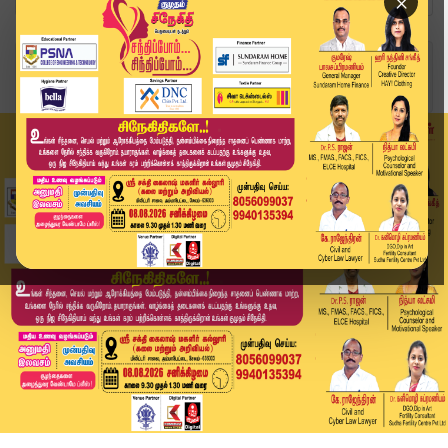
×
Home
வீடியோ ஸ்டோரி
"என் மகன் அரசியலுக்கு வரமாட்டார்" | Edappadi Pa...