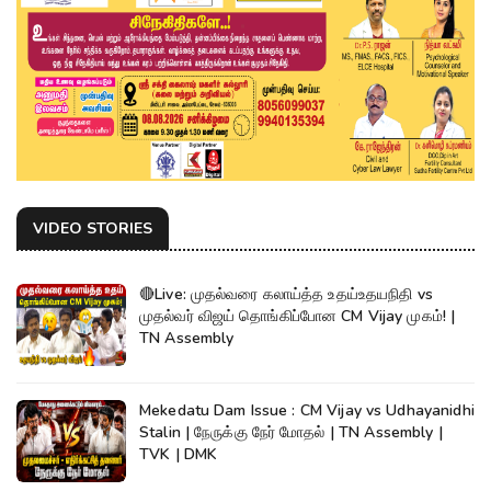
VIDEO STORIES
🔴Live: முதல்வரை கலாய்த்த உதய்உதயநிதி vs
முதல்வர் விஜய் தொங்கிப்போன CM Vijay முகம்! |
TN Assembly
Mekedatu Dam Issue : CM Vijay vs Udhayanidhi
Stalin | நேருக்கு நேர் மோதல் | TN Assembly |
TVK | DMK