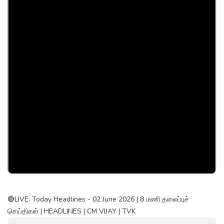
🔴LIVE: Today Headlines - 02 June 2026 | 8 மணி தலைப்புச்
செய்திகள் | HEADLINES | CM VIJAY | TVK