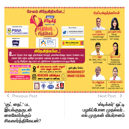
Previous Post
Next Post
'குட் நைட்' பட
‘ஸ்டிக்கர்’ ஒட்டி
இயக்குநருடன்
பழகிப்போன முதல்வர்..
கைகோர்க்கும்
எல்.முருகன் விமர்சனம்
சிவகார்த்திகேயன்?