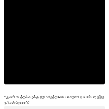
சிறுவன் கடத்தல் வழக்கு..நீதிமன்றத்திலேயே கைதான ஐ.பி.எஸ்யார் இந்த
ஐ.பி.எஸ் ஜெயராம்?