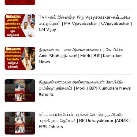
TVK-வில் இணைந்த இரு Vijayabaskar-கள்..புதிய
பொறுப்புகள் | MR Vijayabaskar | CVijayabaskar |
CM Vijay
திருவண்ணாமலை அண்ணாமலையார் கோயிலில்
Amit Shah தரிசனம்! | Modi | BJP| Kumudam
News
திருவண்ணாமலை அண்ணாமலையார் கோயிலில்
அமித்ஷா தரிசனம்! | Modi | BJP| Kumudam News
#shorts
சட்டசபையில் பேப்பர் படிக்கச் சொல்றாரு.. அவரே
படிக்கிறாரா தெரியல! | RB Udhayakumar |ADMK|
EPS #shorts