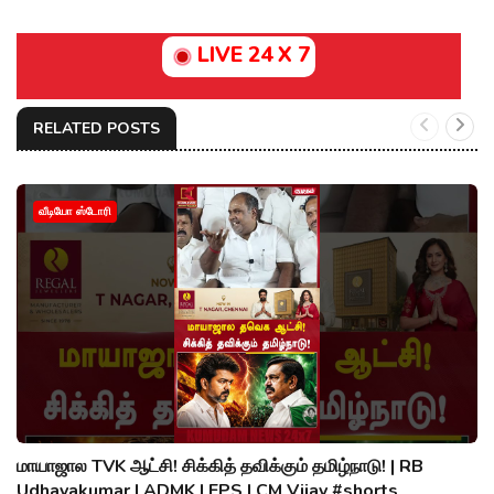
LIVE 24 X 7
RELATED POSTS
வீடியோ ஸ்டோரி
மாயாஜால TVK ஆட்சி! சிக்கித் தவிக்கும் தமிழ்நாடு! | RB
Udhayakumar | ADMK | EPS | CM Vijay #shorts