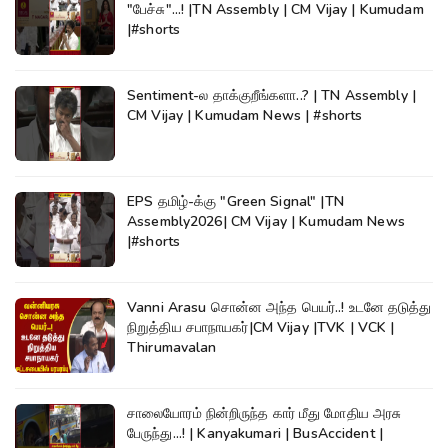
"பேச்சு"...! |TN Assembly | CM Vijay | Kumudam
|#shorts
Sentiment-ல தாக்குறீங்களா..? | TN Assembly |
CM Vijay | Kumudam News | #shorts
EPS தமிழ்-க்கு "Green Signal" |TN
Assembly2026| CM Vijay | Kumudam News
|#shorts
Vanni Arasu சொன்ன அந்த பெயர்..! உடனே தடுத்து
நிறுத்திய சபாநாயகர்|CM Vijay |TVK | VCK |
Thirumavalan
சாலையோரம் நின்றிருந்த கார் மீது மோதிய அரசு
பேருந்து...! | Kanyakumari | BusAccident |