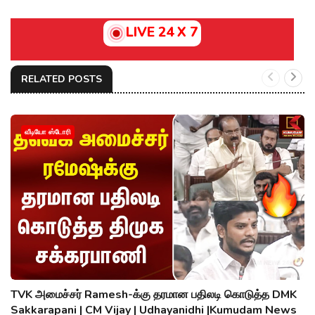
LIVE 24 X 7
RELATED POSTS
வீடியோ ஸ்டோரி
TVK அமைச்சர் Ramesh-க்கு தரமான பதிலடி கொடுத்த DMK
Sakkarapani | CM Vijay | Udhayanidhi |Kumudam News