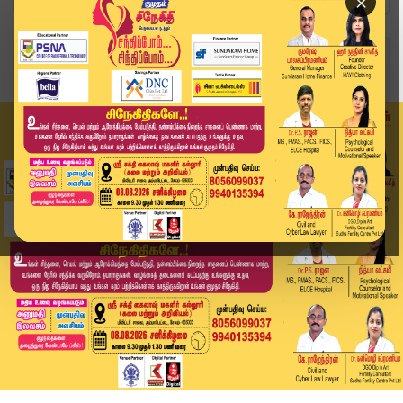
×
Home
வீடியோ ஸ்டோரி
தனியார் கம்பெனியில் ஆள் சேர்ப்பு அலைமோதிய கூட்ட...