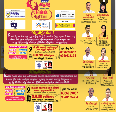
×
Home
வீடியோ ஸ்டோரி
தூத்துக்குடி அருகே லாரி கார் மோதி விபத்து | Lo...