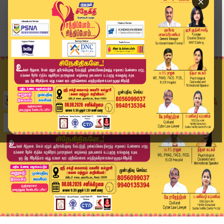
×
Home
வீடியோ ஸ்டோரி
Case Filed Against Virat Kohli's Pub | விராட் க...