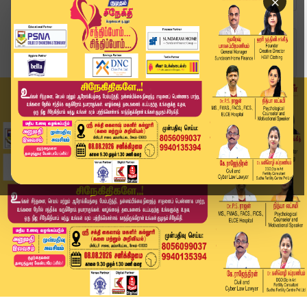
×
Home
வீடியோ ஸ்டோரி
BREAKING : சிறுமி பா*யல் கொ*ல - கைதானவர் குற்றவ...