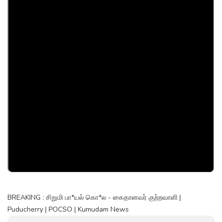
BREAKING : சிறுமி பா*யல் கொ*ல - கைதானவர் குற்றவாளி |
Puducherry | POCSO | Kumudam News