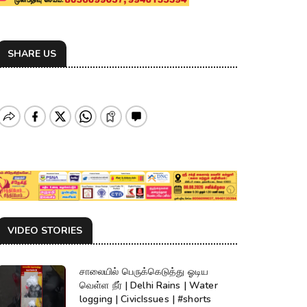
SHARE US
VIDEO STORIES
சாலையில் பெருக்கெடுத்து ஓடிய
வெள்ள நீர் | Delhi Rains | Water
logging | CivicIssues | #shorts