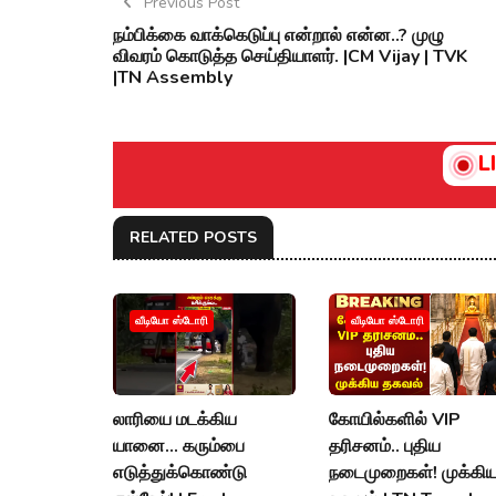
Previous Post
நம்பிக்கை வாக்கெடுப்பு என்றால் என்ன..? முழு
விவரம் கொடுத்த செய்தியாளர். |CM Vijay | TVK
|TN Assembly
L
RELATED POSTS
வீடியோ ஸ்டோரி
வீடியோ ஸ்டோரி
லாரியை மடக்கிய
கோயில்களில் VIP
யானை... கரும்பை
தரிசனம்.. புதிய
எடுத்துக்கொண்டு
நடைமுறைகள்! முக்கி