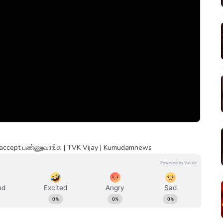
accept பண்ணுவாங்க | TVK Vijay | Kumudamnews