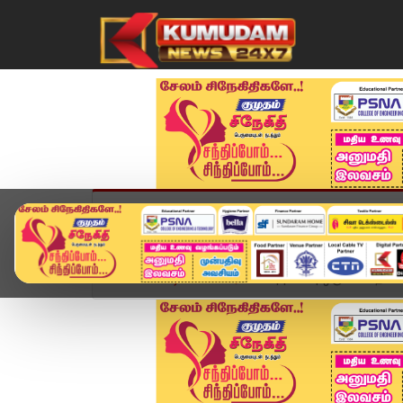
முகப்பு
விளையாட்டு
அண்மை
தமிழ்நாட
Home
வீடியோ ஸ்டோரி
Appavu | ஒரு கட்சி தல