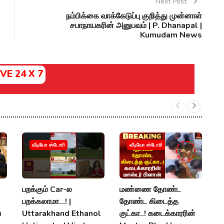
Next Post
நம்பிக்கை வாக்கேடுப்பு குறித்து முன்னாள்
சபாநாயகரின் அனுபவம் | P. Dhanapal |
Kumudam News
IVE 24 X 7
வீடியோ ஸ்டோரி
வீடியோ ஸ்டோரி
பறக்கும் Car-ல
மண்ணை தோண்ட
மழ
பறக்கலாமா...! |
தோண்ட கிடைத்த
வ
ய
Uttarakhand Ethanol
குட்கா..! கடைக்காரரின்
நீ