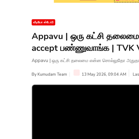
வீடியோ ஸ்டோரி
Appavu | ஒரு கட்சி தலைம
accept பண்ணுவாங்க | TVK
Appavu | ஒரு கட்சி தலைமை என்ன சொல்லுதோ அதுதா
By
Kumudam Team
13 May 2026, 09:04 AM
Las