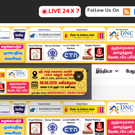
Follow Us On
LIVE 24 X 7
ு
சினிமா
அரசியல்
விளையாட்டு
இந்தியா
மேல
×
ைமை என்ன சொல்லுதோ அதுதான் ...