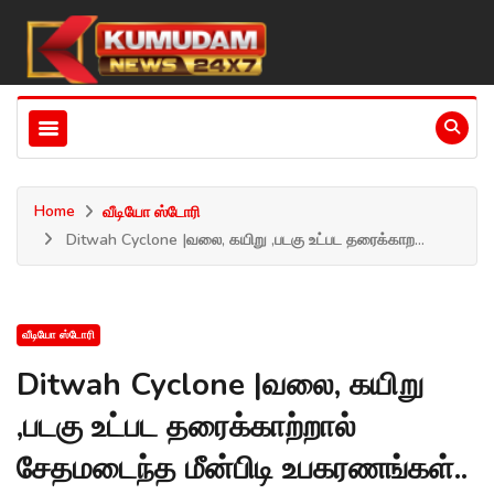
Home
வீடியோ ஸ்டோரி
Ditwah Cyclone |வலை, கயிறு ,படகு உட்பட தரைக்காற...
வீடியோ ஸ்டோரி
Ditwah Cyclone |வலை, கயிறு
,படகு உட்பட தரைக்காற்றால்
சேதமடைந்த மீன்பிடி உபகரணங்கள்..