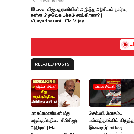
Previous Post
🔴Live: விஜயதரணியின் அடுத்த அரசியல் நகர்வு
என்ன..? தவெக பக்கம் சாய்கிறாரா? |
Vijayadharani | CM Vijay
L
RELATED POSTS
வீடியோ ஸ்டோரி
வீடியோ ஸ்டோரி
மா.சுப்ரமணியன் மீது
செல்ஃபி மோகம்..
வழக்குப்பதிவு.. சிபிசிஐடி
பள்ளத்தாக்கில் விழுந்
அதிரடி! | Ma
இளைஞர்! உயிரை