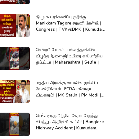
High Court
தி.மு.க புறக்கணிப்பு குறித்து
Manikkam Tagore சரமாரி கேள்வி |
Congress | TVKvsDMK | Kumudam
News
செல்ஃபி மோகம்.. பள்ளத்தாக்கில்
விழுந்த இளைஞர்! உயிரை காப்பாற்றிய
துப்பட்டா | Maharashtra | Selfie |
மத்திய அரசுக்கு ஸ்டாலின் முக்கிய
வேண்டுகோள்.. FCRA மசோதா
விவகாரம்! | MK Stalin | PM Modi |
DMK
பெங்களூரு அருகே கேரள பேருந்து
விபத்து.. அதிர்ச்சி காட்சி! | Banglore
Highway Accident | Kumudam
News