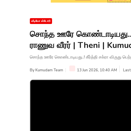
வீடியோ ஸ்டோரி
சொந்த ஊரே கொண்டாடியது..! கீ
ராணுவ வீரர் | Theni | Ku
சொந்த ஊரே கொண்டாடியது..! கீர்த்தி சக்ரா விருது பெ
By
Kumudam Team
13 Jun 2026, 10:40 AM
Last