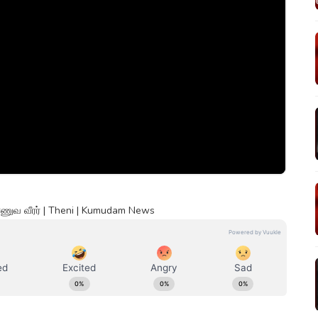
ராணுவ வீரர் | Theni | Kumudam News