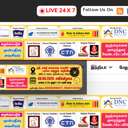
Follow Us On
LIVE 24 X 7
ு
சினிமா
அரசியல்
விளையாட்டு
இந்தியா
மேல
×
 கீர்த்தி சக்ரா விருது ...