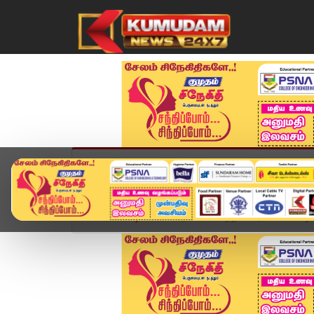
முகப்பு
விளையாட்டு
அண்மை
தமிழ்நாட
Home
வீடியோ ஸ்டோரி
சொந்த ஊரே கொண்டாடியது..!