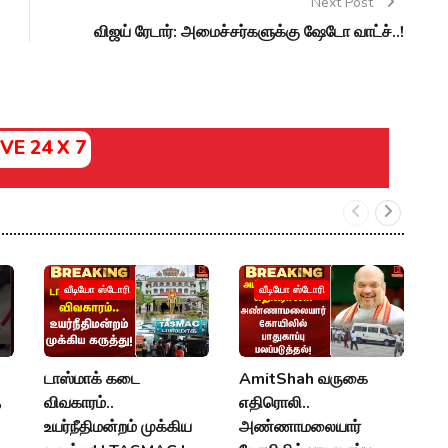
Next Post
விஜய் ரேடார்: அமைச்சர்களுக்கு ஷேடோ வாட்ச்..!
IVE 24 X 7
ம
வீடியோ ஸ்டோரி
வீடியோ ஸ்டோரி
த
கு
K
டாஸ்மாக் கடை
AmitShah வருகை
R
த
விவகாரம்..
எதிரொலி..
N
உயர்நீதிமன்றம் முக்கிய
அண்ணாமலையார்