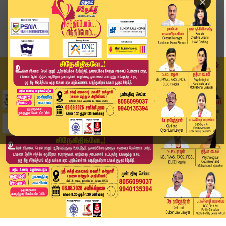
×
Home
வீடியோ ஸ்டோரி
சாதிவாரி கணக்கெடுப்பை நடத்த வேண்டும் - விஜய் | ...