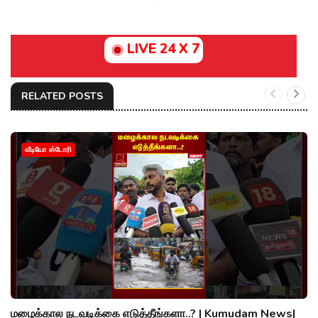
LIVE 24 X 7
RELATED POSTS
வீடியோ ஸ்டோரி
மழைக்கால நடவடிக்கை எடுத்தீங்களா..? | Kumudam News|