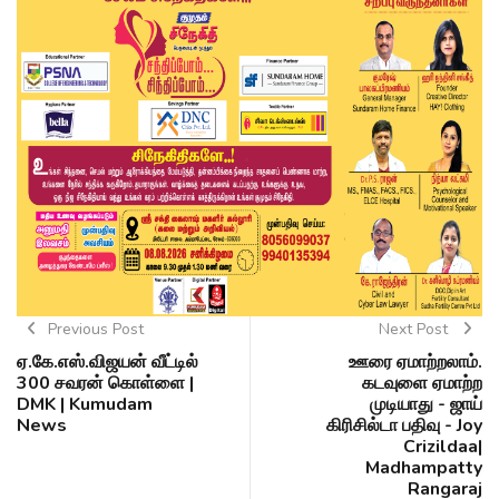
Previous Post
Next Post
ஏ.கே.எஸ்.விஜயன் வீட்டில்
ஊரை ஏமாற்றலாம்.
300 சவரன் கொள்ளை |
கடவுளை ஏமாற்ற
DMK | Kumudam
முடியாது - ஜாய்
News
கிரிசில்டா பதிவு - Joy
Crizildaa|
Madhampatty
Rangaraj