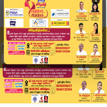
×
Home
வீடியோ ஸ்டோரி
சமந்தாவுக்கு இரண்டாவது திருமணம் | Samantha Mar...