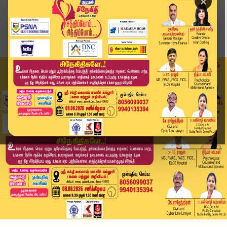
×
Home
வீடியோ ஸ்டோரி
CM விஜய்யின் Mass Plan | #cmvijay #thalapathyvi...