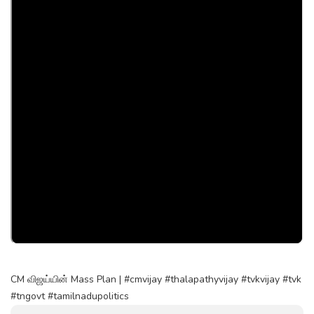
CM விஜய்யின் Mass Plan | #cmvijay #thalapathyvijay #tvkvijay #tvk
#tngovt #tamilnadupolitics