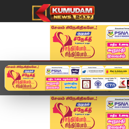
முகப்பு
விளையாட்டு
அண்மை
தமிழ்நாட
Home
வீடியோ ஸ்டோரி
விஜய் வேட்புமனுவின் நிலைப்