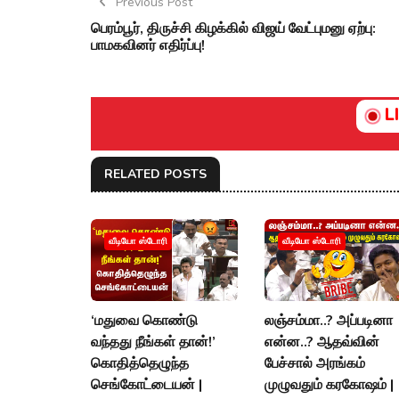
Previous Post
பெரம்பூர், திருச்சி கிழக்கில் விஜய் வேட்புமனு ஏற்பு:
பாமகவினர் எதிர்ப்பு!
L
RELATED POSTS
வீடியோ ஸ்டோரி
வீடியோ ஸ்டோரி
‘மதுவை கொண்டு
லஞ்சம்மா..? அப்படினா
வந்தது நீங்கள் தான்!’
என்ன..? ஆதவ்வின்
கொதித்தெழுந்த
பேச்சால் அரங்கம்
செங்கோட்டையன் |
முழுவதும் கரகோஷம் |