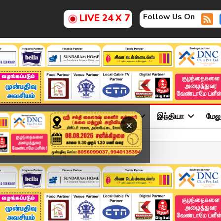
Follow Us On
LIVE 24 X 7
ு
சினிமா
அரசியல்
விளையாட்டு
இந்தியா
மேல
×
பாடு என்ன ? | Vijay |...