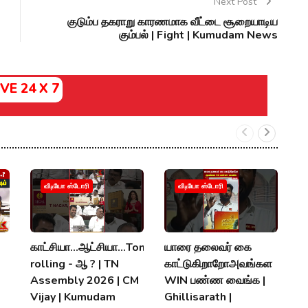
Next Post
குடும்ப தகராறு காரணமாக வீட்டை சூறையாடிய
கும்பல் | Fight | Kumudam News
IVE 24 X 7
வீடியோ ஸ்டோரி
வீடியோ ஸ்டோரி
காட்சியா...ஆட்சியா...Tongu
யாரை தலைவர் கை
அ
rolling - ஆ ? | TN
காட்டுகிறாறோஅவங்கள
"ந
Assembly 2026 | CM
WIN பண்ண வைங்க |
A
Vijay | Kumudam
Ghillisarath |
V