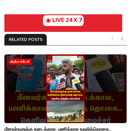
LIVE 24 X 7
RELATED POSTS
வீடியோ ஸ்டோரி
மீனவர்களுக்கு தடைக்கால, பணிக்கால உதவித்தொகை..