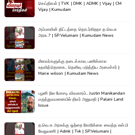
செய்திகள் | TVK | DMK | ADMK | Vijay | CM
Vijay | Kumudam
அம்மாவின் திட்டத்தை தொடர்கிறதா த.வெ.க
அரசு..? | SP.Velumani | Kumudam News
மீனவர்களுக்கு தடைக்கால, பணிக்கால
உதவித்தொகை.. தெளிவு படுத்திய அமைச்சர் |
Marie wilson | Kumudam News
பழனி நில மோசடி விவகாரம்.. Justin Manikandan
மருத்துவமனையில் திடீர் அனுமதி | Palani Land
Issue
த.வெ.க அரசுக்கு ஒற்றை கோரிக்கை வைத்த எஸ்.பி
வேலுமணி | Admk | Tvk | SP.Velumani |