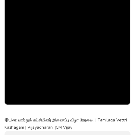
🔴Live: மாற்றுக் கட்சியினர் இணைப்பு விழா நேரலை.. | Tamilaga Vettri
Kazhagam | Vijayadharani |CM Vijay