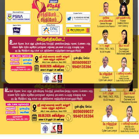
×
Home
வீடியோ ஸ்டோரி
🔴Live: மாற்றுக் கட்சியினர் இணைப்பு விழா நேரலை....