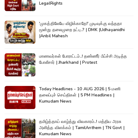
LegalRights
'முகத்திலேயே விழிக்காதே!' முடிவுக்கு வந்ததா
மூன்று தலைமுறை நட்பு..? | DMK |Udhayanidhi
|Anbil Mahesh
மாணவர்கள் போராட்டம்..! தண்ணீர் பீய்ச்சி அடித்த
போலீசார் | Jharkhand | Protest
Today Headlines - 10 AUG 2026 | 5 மணி
தலைப்புச் செய்திகள் | 5 PM Headlines |
Kumudam News
தமிழ்த்தாய் வாழ்த்து விவகாரம்..! மத்திய அரசு
அளித்த விளக்கம் | TamilAnthem | TN Govt |
Kumudam News