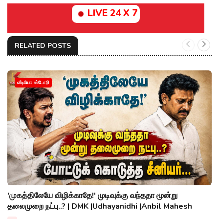
LIVE 24 X 7
RELATED POSTS
வீடியோ ஸ்டோரி
'முகத்திலேயே விழிக்காதே!' முடிவுக்கு வந்ததா மூன்று
தலைமுறை நட்பு..? | DMK |Udhayanidhi |Anbil Mahesh