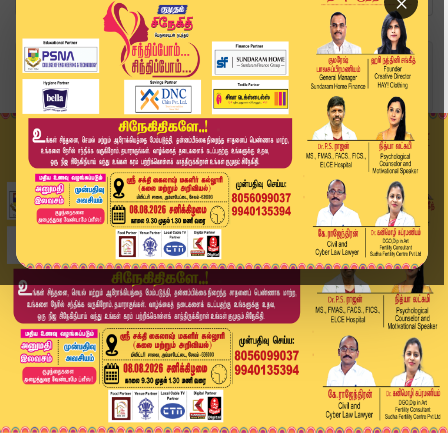
×
Home
வீடியோ ஸ்டோரி
🔴Live: காலை 10 மணி Headlines | இன்றைய முக்கிய ...