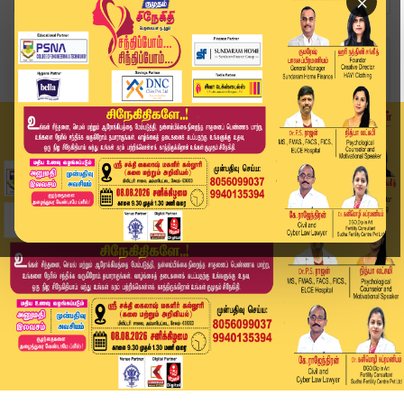
×
Home
வீடியோ ஸ்டோரி
பேரிகாட்டை இழுத்துச் சென்று வீலிங்..! சென்னையில...