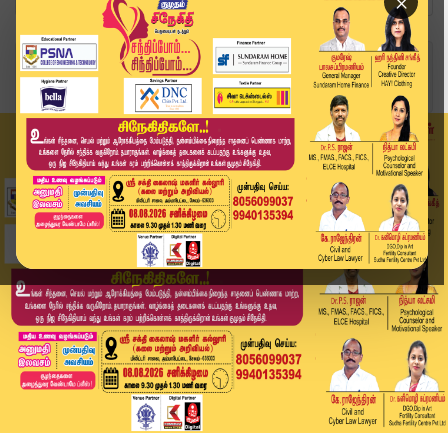
×
Home
வீடியோ ஸ்டோரி
Nainar Nagendran | “ஒரு கவுன்சிலர் கூட இல்லாத ...