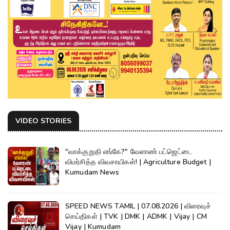
VIDEO STORIES
"வாக்குறுதி எங்கே?" வேளாண் பட்ஜெட்டை
விமர்சித்த விவசாயிகள்! | Agriculture Budget |
Kumudam News
SPEED NEWS TAMIL | 07.08.2026 | விரைவுச்
செய்திகள் | TVK | DMK | ADMK | Vijay | CM
Vijay | Kumudam