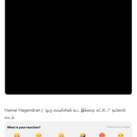
Nainar Nagendran | “ஒரு கவுன்சிலர் கூட இல்லாத கட்சி...!” நயினார்
சாடல்