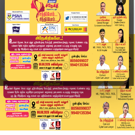
×
Home
வீடியோ ஸ்டோரி
நடுரோட்டில் திடீரென லீக்கான கேஸ்; சிதறிய வாகன ஓ...