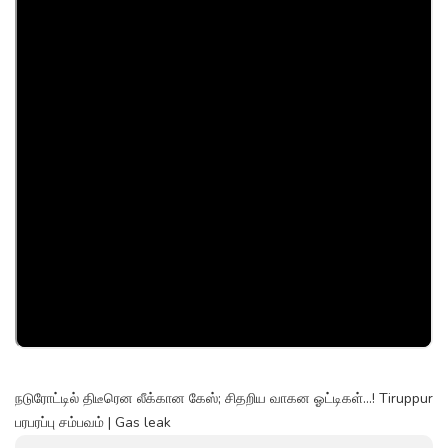
நடுரோட்டில் திடீரென லீக்கான கேஸ்; சிதறிய வாகன ஓட்டிகள்...! Tiruppur
பரபரப்பு சம்பவம் | Gas leak