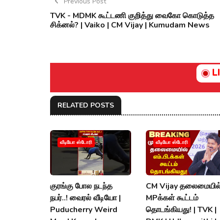
Previous Post
TVK - MDMK கூட்டணி குறித்து வைகோ கொடுத்த
சிக்னல்? | Vaiko | CM Vijay | Kumudam News
L
RELATED POSTS
வீடியோ ஸ்டோரி
வீடியோ ஸ்டோரி
குரங்கு போல நடந்த
CM Vijay தலைமையில
நபர்..! வைரல் வீடியோ |
MPக்கள் கூட்டம்
Puducherry Weird
தொடங்கியது! | TVK |