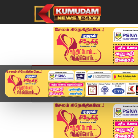
முகப்பு
விளையாட்டு
அண்மை
தமிழ்நாட
Home
வீடியோ ஸ்டோரி
District News | June 17