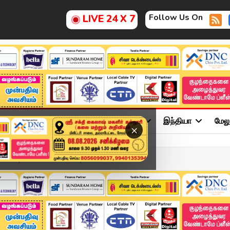
Follow Us On
LIVE 24 X 7
ு
சினிமா
அரசியல்
விளையாட்டு
இந்தியா
மேல
×
 2026 | Tamil News Today...