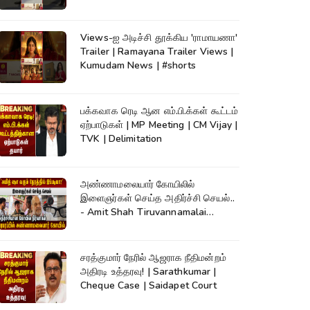
Views-ஐ அடிச்சி தூக்கிய 'ராமாயணா'
Trailer | Ramayana Trailer Views |
Kumudam News | #shorts
பக்கவாக ரெடி ஆன எம்.பி.க்கள் கூட்டம்
ஏற்பாடுகள் | MP Meeting | CM Vijay |
TVK | Delimitation
அண்ணாமலையார் கோயிலில்
இளைஞர்கள் செய்த அதிர்ச்சி செயல்..
- Amit Shah Tiruvannamalai
Temple
சரத்குமார் நேரில் ஆஜராக நீதிமன்றம்
அதிரடி உத்தரவு! | Sarathkumar |
Cheque Case | Saidapet Court