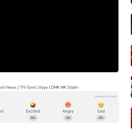
est News | TN Govt | Vijay | DMK MK Stalin