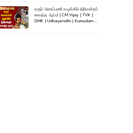
கரூர் அரசுப்பணி வழக்கில் நீதிமன்றம்
வைத்த ஆப்பு! | CM Vijay | TVK |
DMK | Udhayanidhi | Kumudam
News