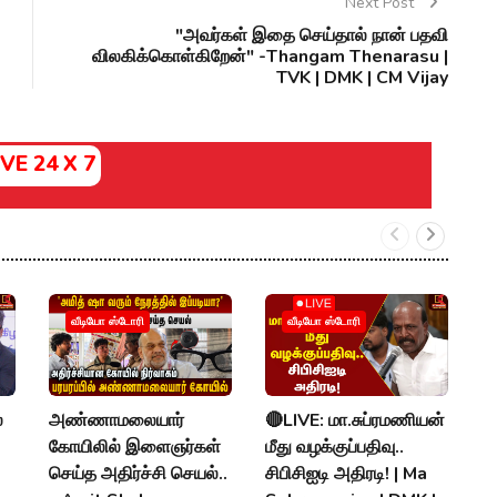
Next Post
"அவர்கள் இதை செய்தால் நான் பதவி
விலகிக்கொள்கிறேன்" -Thangam Thenarasu |
TVK | DMK | CM Vijay
IVE 24 X 7
வீடியோ ஸ்டோரி
வீடியோ ஸ்டோரி
்
அண்ணாமலையார்
🔴LIVE: மா.சுப்ரமணியன்
க
கோயிலில் இளைஞர்கள்
மீது வழக்குப்பதிவு..
வழ
செய்த அதிர்ச்சி செயல்..
சிபிசிஐடி அதிரடி! | Ma
வ