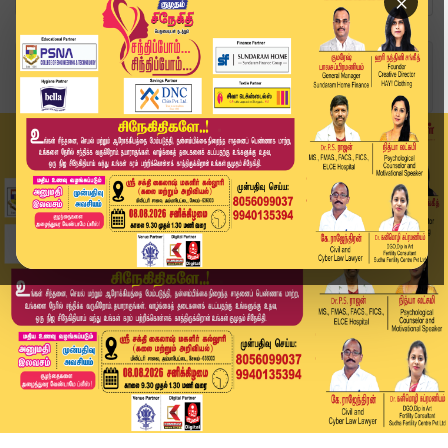
×
Home
வீடியோ ஸ்டோரி
நகை வியாபாரியை வழிமறித்து ரூ.1 கோடி தங்கக் கட்ட...