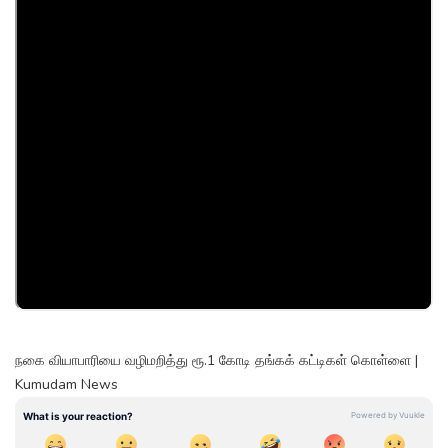
நகை வியாபாரியை வழிமறித்து ரூ.1 கோடி தங்கக் கட்டிகள் கொள்ளை |
Kumudam News