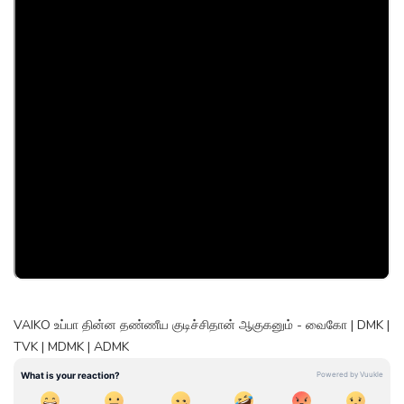
VAIKO உப்பா தின்ன தண்ணீய குடிச்சிதான் ஆகுகனும் - வைகோ | DMK |
TVK | MDMK | ADMK