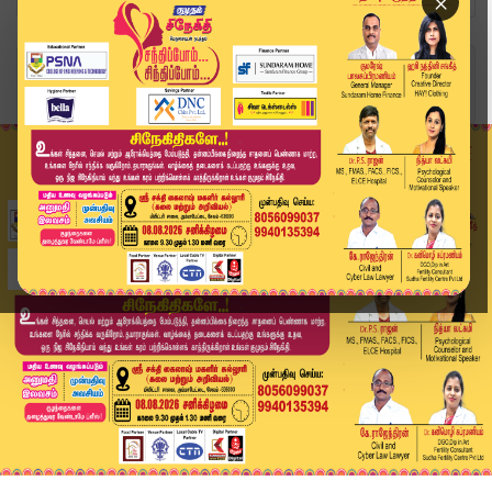
×
Home
வீடியோ ஸ்டோரி
VAIKO உப்பா தின்ன தண்ணீய குடிச்சிதான் ஆகுகனும் ...