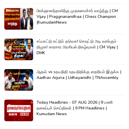
பிரக்ஞானந்தாவிற்கு முதலமைச்சர் வாழ்த்து | CM
Vijay | Praggnanandhaa | Chess Champion
|KumudamNews
சப்பகட்டு கட்டும் தவெக! செவுட்டு அடி வாங்கும்
திமுக! காரசார அரசியல் நிகழ்வுகள் | CM Vijay |
DMK
ஆதவ் vs உதயநிதி உதயநிதிக்கு தைரியம் இருக்க |
Aadhav Arjuna | Udhayanidhi | TNAssembly
Today Headlines - 07 AUG 2026 | 9 மணி
தலைப்புச் செய்திகள் | 9 PM Headlines |
Kumudam News