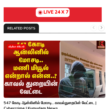
LIVE 24 X 7
RELATED POSTS
வீடியோ ஸ்டோரி
547 கோடி ஆன்லினில் மோசடி.. காவல்துறையின் வேட்டை |
Cybercrime | Kumudam News