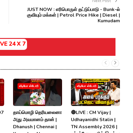
Next Post
JUST NOW : எரிபொருள் தட்டுப்பாடு - Bunk-ல்
குவியும் மக்கள் | Petrol Price Hike | Diesel |
Kumudam
IVE 24 X 7
க
வீடியோ ஸ்டோரி
வீடியோ ஸ்டோரி
V
ப
N
07
தாய்மொழி தெரியலைனா
🔴LIVE : CM Vijay |
R
அது அவமானம் தான் |
Udhayanidhi Stalin |
K
Dhanush | Chennai |
TN Assembly 2026 |