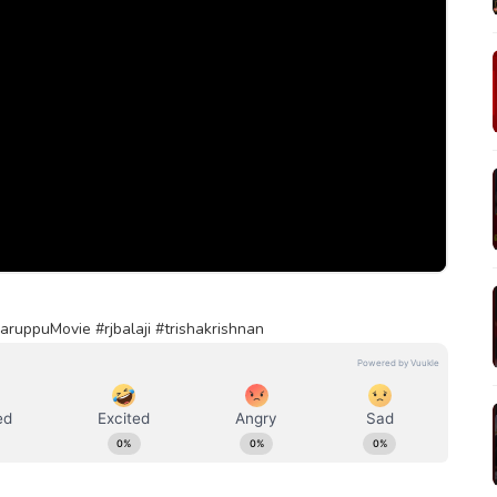
#KaruppuMovie #rjbalaji #trishakrishnan