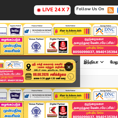
Follow Us On
LIVE 24 X 7
ு
சினிமா
அரசியல்
விளையாட்டு
இந்தியா
மேல
×
ு..? #Karuppu #Suriya...