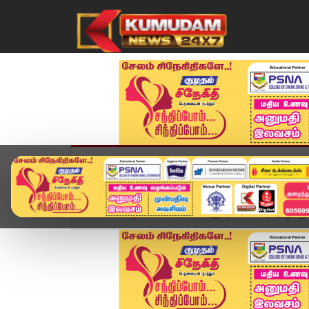
முகப்பு
விளையாட்டு
அண்மை
தமிழ்நாட
Home
வீடியோ ஸ்டோரி
கருப்பு படம் எப்படி இருக்க