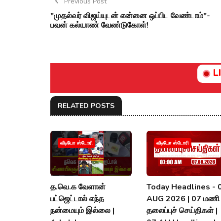
Previous Post
"முதல்வர் விஜய்யுடன் என்னை ஒப்பிட வேண்டாம்"-
பவன் கல்யாண் வேண்டுகோள்!
L
RELATED POSTS
வீடியோ ஸ்டோரி
வீடியோ ஸ்டோரி
த.வெ.க வேளான்
Today Headlines - 
பட்ஜெட்டால் எந்த
AUG 2026 | 07 மணி
நன்மையும் இல்லை |
தலைப்புச் செய்திகள் |