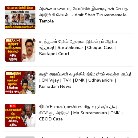
அண்ணாமலையார் கோயிலில் இளைஞர்கள் செய்த
அதிர்ச்சி செயல்.. - Amit Shah Tiruvannamalai
Temple
சரத்குமார் நேரில் ஆஜராக நீதிமன்றம் அதிரடி
உத்தரவு! | Sarathkumar | Cheque Case |
Saidapet Court
கரூர் அரசுப்பணி வழக்கில் நீதிமன்றம் வைத்த ஆப்பு!
| CM Vijay | TVK | DMK | Udhayanidhi |
Kumudam News
🔴LIVE: மா.சுப்ரமணியன் மீது வழக்குப்பதிவு..
சிபிசிஐடி அதிரடி! | Ma Subramanian | DMK |
CBCID Case