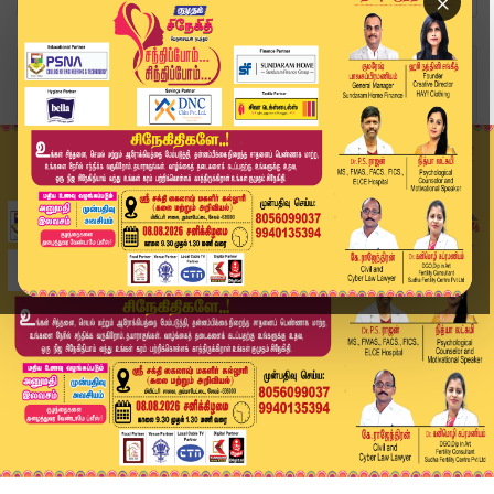
×
Home
வீடியோ ஸ்டோரி
பெரம்பலூரில் நேருக்கு நேர் மோதிய திமுக, விசிகவி...