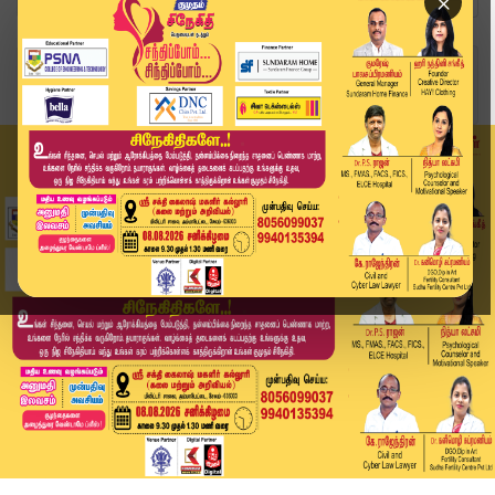
×
Home
வீடியோ ஸ்டோரி
"பல போராட்டங்களை கடந்துதான் இந்த இடத்திற்கு வந்...