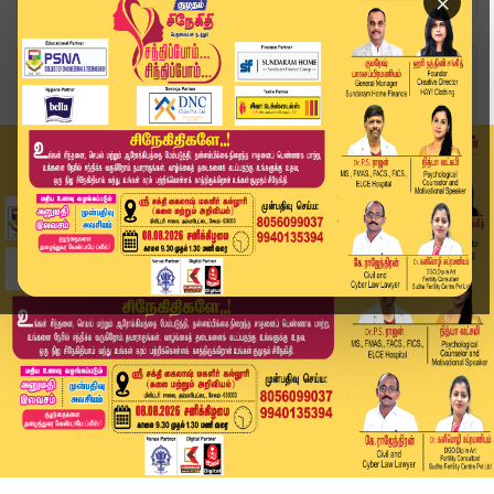
×
Home
வீடியோ ஸ்டோரி
BREAKING || ஒரு வழியாக அரியணை ஏறும் விஜய்.. முக...