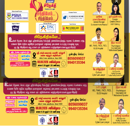
×
Home
வீடியோ ஸ்டோரி
சித்திரை தேரோட்டம்.. பக்தர்கள் தாகம் தீர்த்த கி...