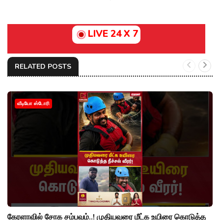
LIVE 24 X 7
RELATED POSTS
வீடியோ ஸ்டோரி
கேரளாவில் சோக சம்பவம்..! முதியவரை மீட்க உயிரை கொடுத்த